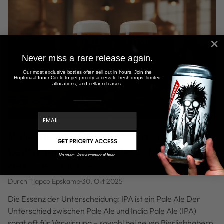
Never miss a rare release again.
Our most exclusive bottles often sell out in hours. Join the
Hoptimaal Inner Circle to get priority access to fresh drops, limited
allocations, and cellar releases.
email
Pale Ale vs. IPA: Der ultimative
GET PRIORITY ACCESS
Leitfaden zu den Unterschieden und
No spam. Just exceptional beer.
der Geschichte
Durch Tjapco Epskamp
30. Okt 2025
Die Essenz der Unterscheidung: IPA ist ein Pale Ale Der
Unterschied zwischen Pale Ale und India Pale Ale (IPA)
sorgt oft für Verwirrung – sowohl bei neuen Bierliebhabern