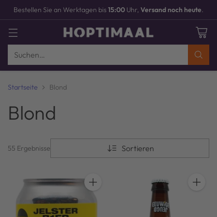
Bruchsichere
Verpackung
MEHR INFOS
Suchen…
Startseite
Blond
Blond
Sortieren
55 Ergebnisse
Anzahl
Anzahl