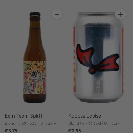
Anzahl
Anzahl
Eem Team Spirit
Kaapse Louise
Blond | 7,5% | 33cl | UT: 3,49
Blond | 4,7% | 33cl | UT: 3,27
€3,75
€2,95