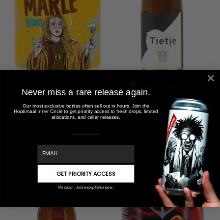
Never miss a rare release again.
Poesiat & Kater Marle
De Leite Tietje
Our most exclusive bottles often sell out in hours. Join the
€3,50
€2,95
Hoptimaal Inner Circle to get priority access to fresh drops, limited
allocations, and cellar releases.
email
Anzahl
Anzahl
GET PRIORITY ACCESS
No spam. Just exceptional beer.