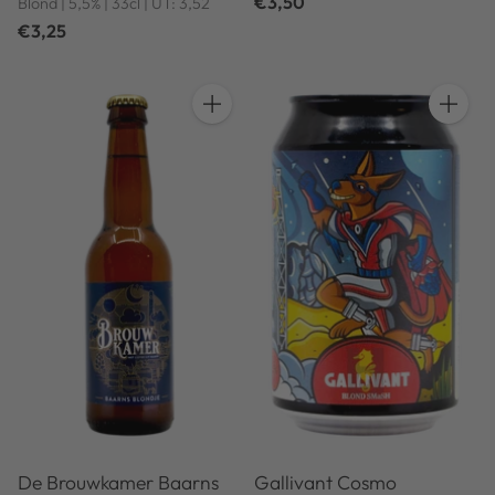
€3,50
Blond | 5,5% | 33cl | UT: 3,52
€3,25
Anzahl
Anzahl
De Brouwkamer Baarns
Gallivant Cosmo