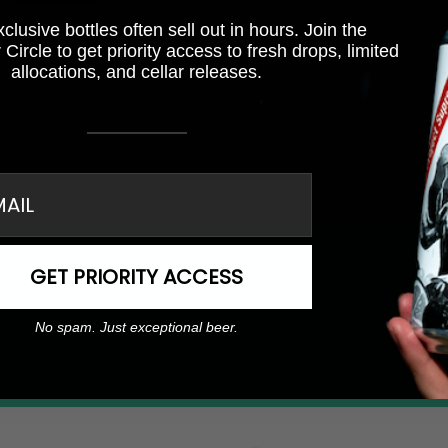
lusive bottles often sell out in hours. Join the
Circle to get priority access to fresh drops, limited
illis
allocations, and cellar releases.
 33cl | UT: 3,07
il
Sie sehen gerade 1-2 von 2 produkte
GET PRIORITY ACCESS
Ihre
E-
Mai
No spam. Just exceptional beer.
Inde
em Laufenden über Aktionen, neue Lieferungen und mehr!
zu e