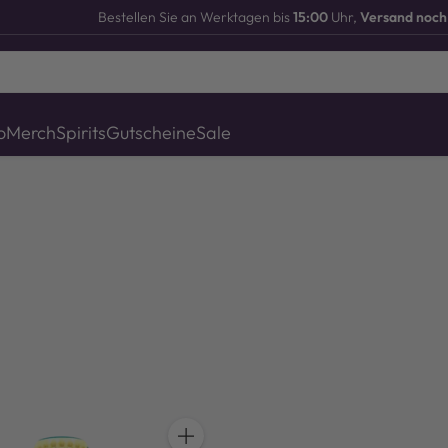
Bestellen Sie an Werktagen bis
15:00
Uhr,
Versand noch
o
Merch
Spirits
Gutscheine
Sale