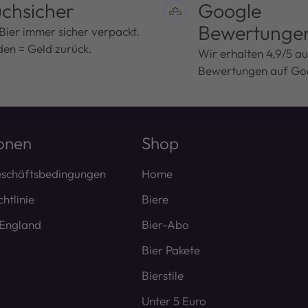
chsicher
Google
Bewertunge
Bier immer sicher verpackt.
en = Geld zurück.
Wir erhalten 4,9/5 au
Bewertungen auf Go
onen
Shop
eschäftsbedingungen
Home
htlinie
Biere
 England
Bier-Abo
Bier Pakete
Bierstile
Unter 5 Euro