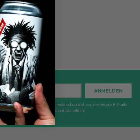
ANMELDEN
l
m du dieses Formular ausfüllst, meldest du dich an, um unsere E-Mails
rhalten, und du kannst dich jederzeit abmelden.