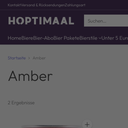
Kontakt
Versand & Rücksendungen
Zahlungsart
Suchen…
Home
Biere
Bier-Abo
Bier Pakete
Bierstile
Unter 5 Eur
Startseite
Amber
Amber
2 Ergebnisse