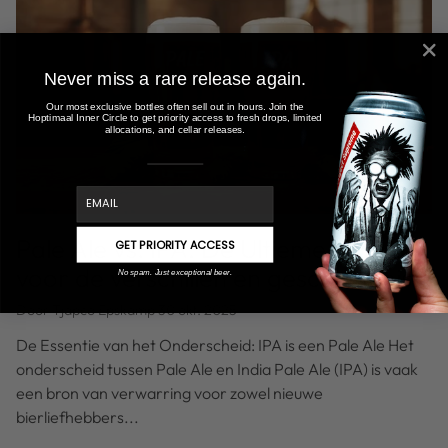
Never miss a rare release again.
Our most exclusive bottles often sell out in hours. Join the
Hoptimaal Inner Circle to get priority access to fresh drops, limited
allocations, and cellar releases.
email
Pale Ale vs. IPA: De Ultieme Gids
GET PRIORITY ACCESS
voor de verschillen en geschiedenis
No spam. Just exceptional beer.
Door Tjapco Epskamp
30 okt. 2025
De Essentie van het Onderscheid: IPA is een Pale Ale Het
onderscheid tussen Pale Ale en India Pale Ale (IPA) is vaak
een bron van verwarring voor zowel nieuwe
bierliefhebbers...