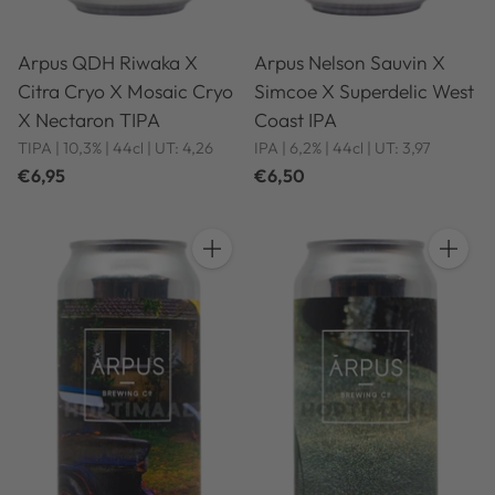
Arpus QDH Riwaka X
Arpus Nelson Sauvin X
Citra Cryo X Mosaic Cryo
Simcoe X Superdelic West
X Nectaron TIPA
Coast IPA
TIPA | 10,3% | 44cl | UT: 4,26
IPA | 6,2% | 44cl | UT: 3,97
€6,95
€6,50
Hoeveelheid
Hoeveel