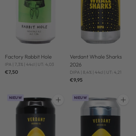
Factory Rabbit Hole
Verdant Whale Sharks
2026
IPA | 7,3% | 44cl | UT: 4,03
€7,50
DIPA | 8,4% | 44cl | UT: 4,21
€9,95
NIEUW
NIEUW
Hoeveelheid
Hoeveel