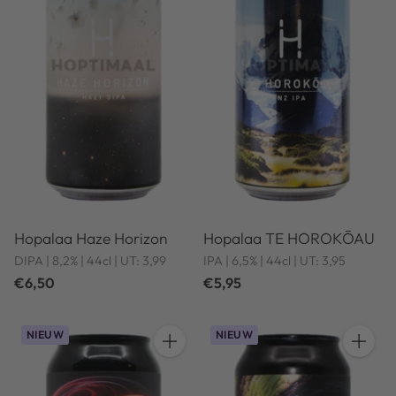
Hopalaa Haze Horizon
Hopalaa TE HOROKŌAU
DIPA | 8,2% | 44cl | UT: 3,99
IPA | 6,5% | 44cl | UT: 3,95
€6,50
€5,95
NIEUW
NIEUW
Hoeveelheid
Hoeveel