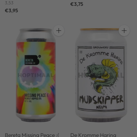
3,53
€3,75
€3,95
Hoeveelheid
Hoeveel
Bereta Missing Peace :(
De Kromme Haring