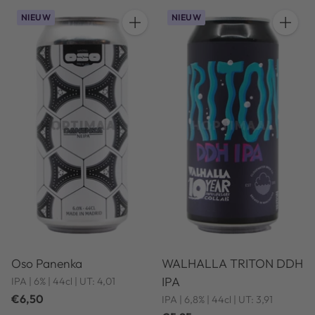
NIEUW
NIEUW
Hoeveelheid
Hoeveel
Oso Panenka
WALHALLA TRITON DDH
IPA
IPA | 6% | 44cl | UT: 4,01
€6,50
IPA | 6,8% | 44cl | UT: 3,91