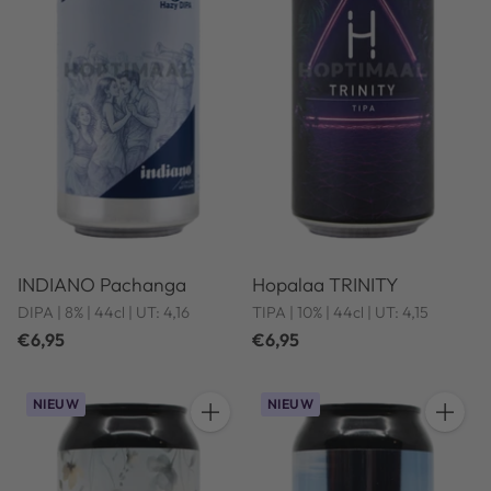
INDIANO Pachanga
Hopalaa TRINITY
DIPA | 8% | 44cl | UT: 4,16
TIPA | 10% | 44cl | UT: 4,15
€6,95
€6,95
NIEUW
NIEUW
Hoeveelheid
Hoeveel