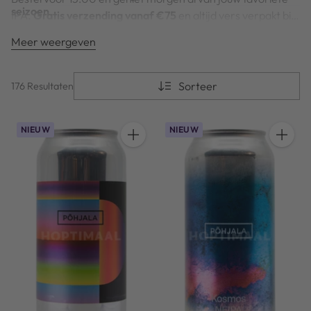
seizoen
.
IPA.
Gratis verzending vanaf €75
en altijd vers verpakt bij
Hoptimaal.
Meer weergeven
Sorteer
176 Resultaten
NIEUW
NIEUW
Hoeveelheid
Hoeveel