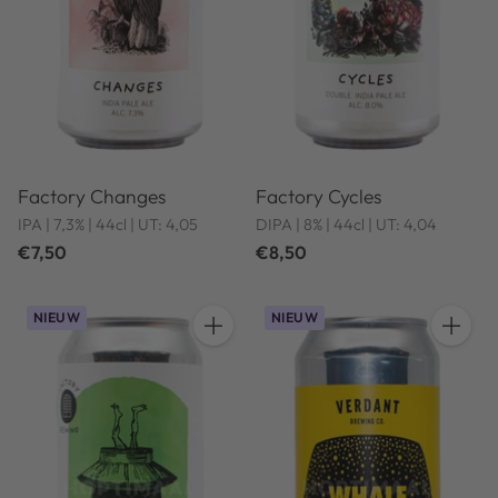
Factory Changes
Factory Cycles
IPA | 7,3% | 44cl | UT: 4,05
DIPA | 8% | 44cl | UT: 4,04
€7,50
€8,50
NIEUW
NIEUW
Hoeveelheid
Hoeveel