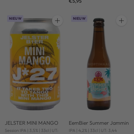
€5,95
NIEUW
NIEUW
Hoeveelheid
Hoeveel
JELSTER MINI MANGO
EemBier Summer Jammin
Session IPA | 3,5% | 33cl | UT:
IPA | 4,2% | 33cl | UT: 3,44