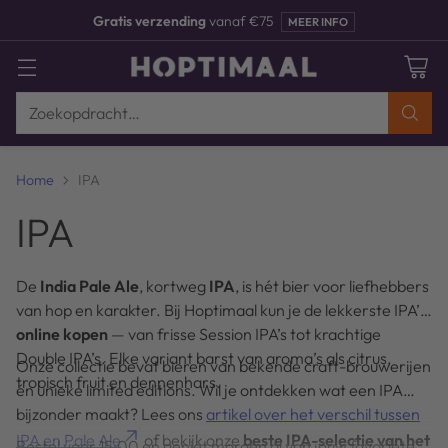
Bestel voor
15:00
op werkdagen,
vandaag verzonden
Zoekopdracht…
Home
IPA
IPA
De
India Pale Ale
, kortweg
IPA
, is hét bier voor liefhebbers
van hop en karakter. Bij Hoptimaal kun je de lekkerste IPA’s
online kopen
— van frisse Session IPA’s tot krachtige
Double IPA’s. Elke variant barst van aroma’s als citrus,
Onze collectie bevat bieren van bekende craft-brouwerijen
tropisch fruit en dennenhars.
én unieke limited editions. Wil je ontdekken wat een IPA
bijzonder maakt? Lees ons
artikel over het verschil tussen
IPA en Pale Ale
of bekijk onze
beste IPA-selectie van het
Bestel voor 15:00 en geniet morgen al van jouw favoriete