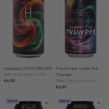
Hopalaa LUPOCORE MIX
FrauGruber Under the
Thunder
DIPA | 8,2% | 44cl | UT: 3,93
€6,50
DIPA | 7,9% | 44cl | UT: 4,10
€6,95
NIEUW
NIEUW
Hoeveelheid
Hoeveel