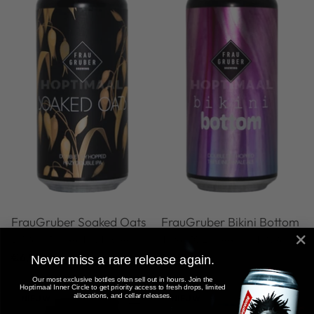
FrauGruber Soaked Oats
FrauGruber Bikini Bottom
DIPA | 8,1% | 44cl | UT: 3,94
TIPA | 10,2% | 44cl | UT: N/A
€6,95
€7,95
Never miss a rare release again.
Our most exclusive bottles often sell out in hours. Join the
Hoptimaal Inner Circle to get priority access to fresh drops, limited
allocations, and cellar releases.
NIEUW
NIEUW