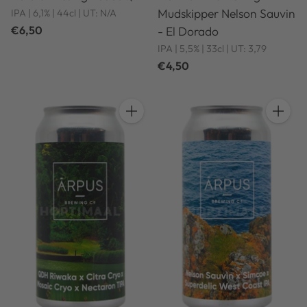
Mudskipper Nelson Sauvin
IPA | 6,1% | 44cl | UT: N/A
€6,50
- El Dorado
IPA | 5,5% | 33cl | UT: 3,79
€4,50
Hoeveelheid
Hoeveel