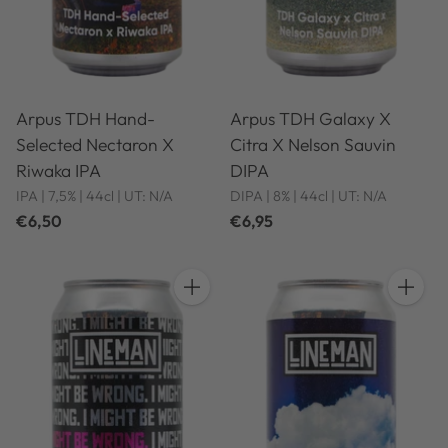
Arpus TDH Hand-
Arpus TDH Galaxy X
Selected Nectaron X
Citra X Nelson Sauvin
Riwaka IPA
DIPA
IPA | 7,5% | 44cl | UT: N/A
DIPA | 8% | 44cl | UT: N/A
€6,50
€6,95
Hoeveelheid
Hoeveel