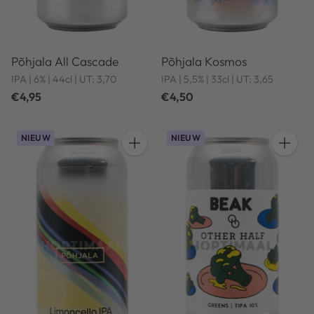
Põhjala All Cascade
Põhjala Kosmos
IPA | 6% | 44cl | UT: 3,70
IPA | 5,5% | 33cl | UT: 3,65
€4,95
€4,50
NIEUW
NIEUW
Hoeveelheid
Hoeveel