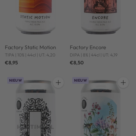
Factory Static Motion
Factory Encore
TIPA | 10% | 44cl | UT: 4,20
DIPA | 8% | 44cl | UT: 4,19
€8,95
€8,50
NIEUW
NIEUW
Hoeveelheid
Hoeveel