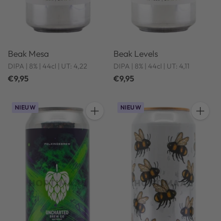
Beak Mesa
Beak Levels
DIPA | 8% | 44cl | UT: 4,22
DIPA | 8% | 44cl | UT: 4,11
€9,95
€9,95
NIEUW
NIEUW
Hoeveelheid
Hoeveel