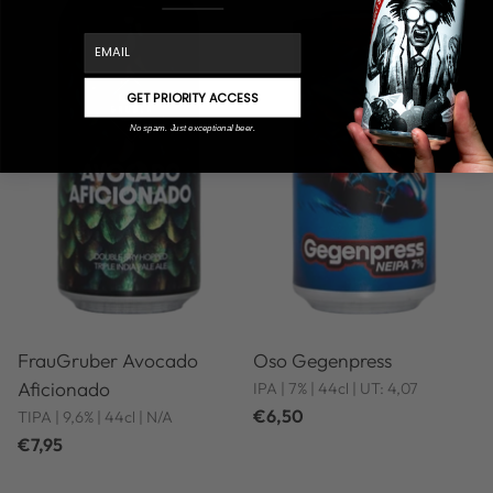
Hoeveelheid
Hoeveel
email
GET PRIORITY ACCESS
No spam. Just exceptional beer.
FrauGruber Avocado
Oso Gegenpress
Aficionado
IPA | 7% | 44cl | UT: 4,07
€6,50
TIPA | 9,6% | 44cl | N/A
€7,95