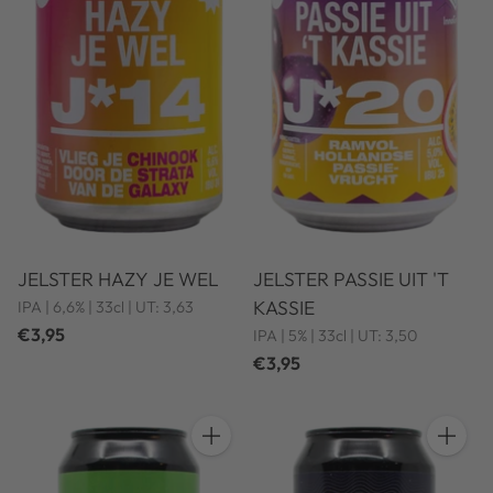
JELSTER HAZY JE WEL
JELSTER PASSIE UIT 'T
KASSIE
IPA | 6,6% | 33cl | UT: 3,63
€3,95
IPA | 5% | 33cl | UT: 3,50
€3,95
Hoeveelheid
Hoeveel