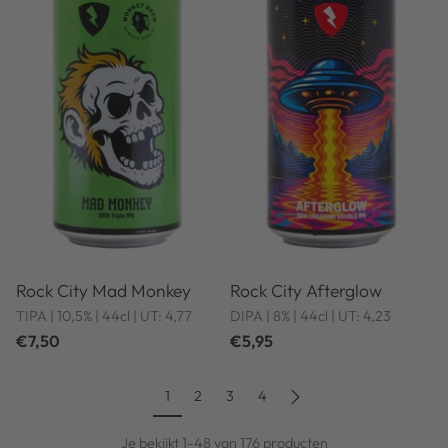
Rock City Mad Monkey
Rock City Afterglow
TIPA | 10,5% | 44cl | UT: 4,77
DIPA | 8% | 44cl | UT: 4,23
€7,50
€5,95
1
2
3
4
Je bekijkt 1-48 van 176 producten