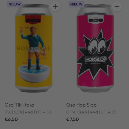
NIEUW
NIEUW
Hoeveelheid
Hoeveel
Oso Tiki-taka
Oso Hop Slop
IPA | 6,5% | 44cl | UT: 4,06
DIPA | 8,4% | 44cl | UT: 4,03
€6,50
€7,50