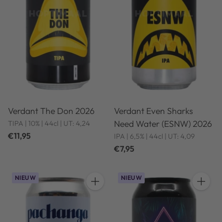
Verdant The Don 2026
Verdant Even Sharks
Need Water (ESNW) 2026
TIPA | 10% | 44cl | UT: 4,24
€11,95
IPA | 6,5% | 44cl | UT: 4,09
€7,95
NIEUW
NIEUW
Hoeveelheid
Hoeveel