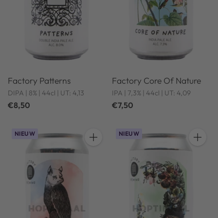
Factory Patterns
Factory Core Of Nature
DIPA | 8% | 44cl | UT: 4,13
IPA | 7,3% | 44cl | UT: 4,09
€8,50
€7,50
NIEUW
NIEUW
Hoeveelheid
Hoeveel