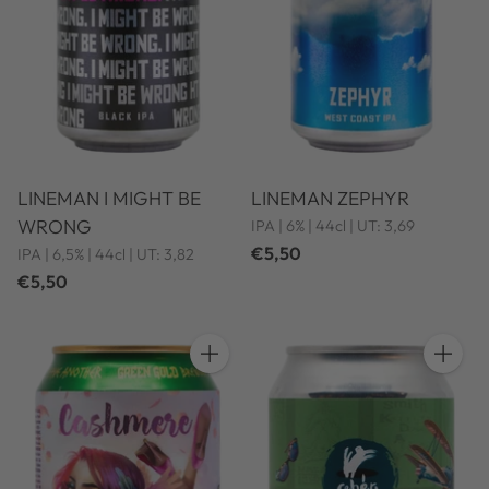
LINEMAN I MIGHT BE
LINEMAN ZEPHYR
WRONG
IPA | 6% | 44cl | UT: 3,69
€5,50
IPA | 6,5% | 44cl | UT: 3,82
€5,50
Hoeveelheid
Hoeveel