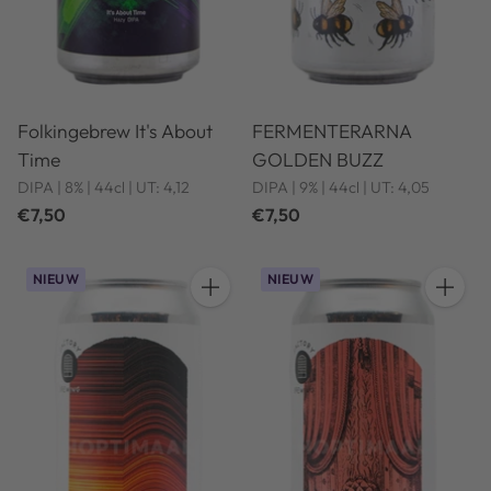
Folkingebrew It's About
FERMENTERARNA
Time
GOLDEN BUZZ
DIPA | 8% | 44cl | UT: 4,12
DIPA | 9% | 44cl | UT: 4,05
€7,50
€7,50
NIEUW
NIEUW
Hoeveelheid
Hoeveel