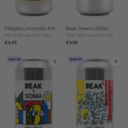
Põhjala Limoncello IPA
Beak Greens (2026)
IPA | 5,5% | 44cl | UT: 3,46
TIPA | 10% | 44cl | UT: 4,33
€4,95
€9,95
NIEUW
NIEUW
Hoeveelheid
Hoeveel