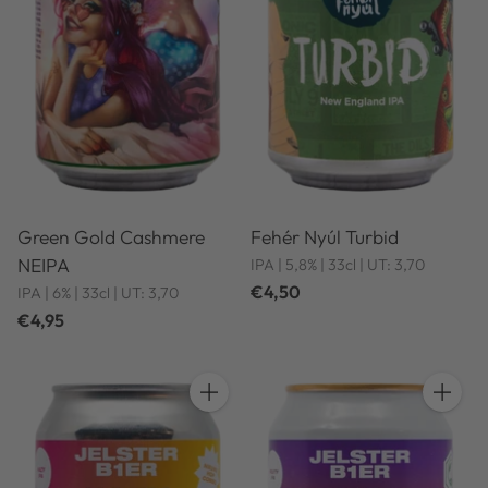
Green Gold Cashmere
Fehér Nyúl Turbid
NEIPA
IPA | 5,8% | 33cl | UT: 3,70
€4,50
IPA | 6% | 33cl | UT: 3,70
€4,95
Hoeveelheid
Hoeveel